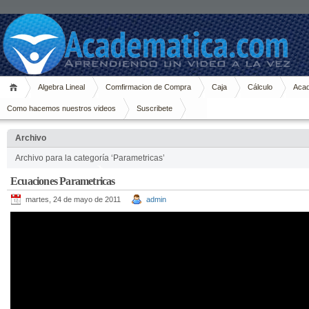
Algebra Lineal
Comfirmacion de Compra
Caja
Cálculo
Acad
Como hacemos nuestros videos
Suscribete
Archivo
Archivo para la categoría ‘Parametricas’
Ecuaciones Parametricas
martes, 24 de mayo de 2011
admin