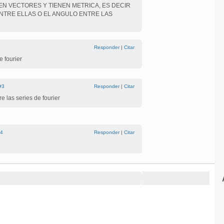
EN VECTORES Y TIENEN METRICA, ES DECIR
NTRE ELLAS O EL ANGULO ENTRE LAS
Responder
|
Citar
e fourier
#3
Responder
|
Citar
 las series de fourier
4
Responder
|
Citar