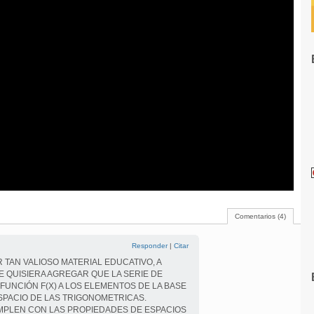
Comentarios (4)
Responder
|
Citar
TAN VALIOSO MATERIAL EDUCATIVO, A
QUISIERA AGREGAR QUE LA SERIE DE
FUNCIÓN F(X) A LOS ELEMENTOS DE LA BASE
PACIO DE LAS TRIGONOMETRICAS.
MPLEN CON LAS PROPIEDADES DE ESPACIOS