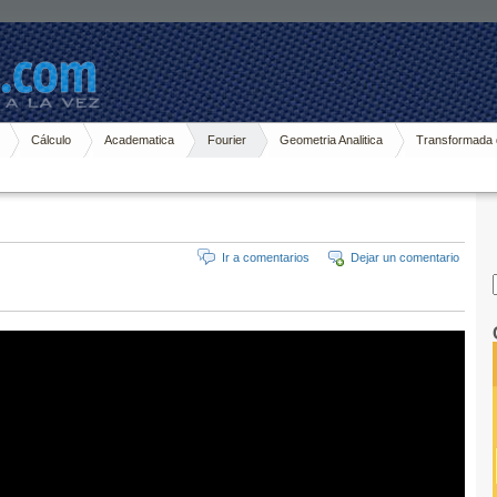
Cálculo
Academatica
Fourier
Geometria Analitica
Transformada 
Ir a comentarios
Dejar un comentario