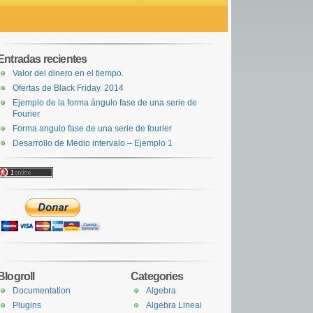
Entradas recientes
Valor del dinero en el tiempo.
Ofertas de Black Friday. 2014
Ejemplo de la forma ángulo fase de una serie de
Fourier
Forma angulo fase de una serie de fourier
Desarrollo de Medio intervalo – Ejemplo 1
Blogroll
Categories
Documentation
Algebra
Plugins
Algebra Lineal