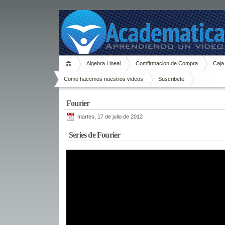
Algebra Lineal
Comfirmacion de Compra
Caja
Como hacemos nuestros videos
Suscribete
Fourier
martes, 17 de julio de 2012
Series de Fourier