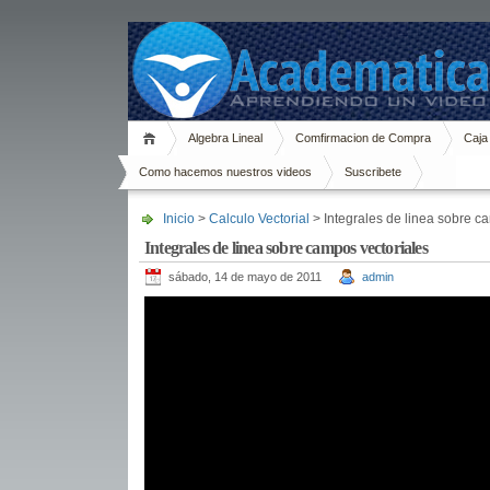
Algebra Lineal
Comfirmacion de Compra
Caja
Como hacemos nuestros videos
Suscribete
Inicio
>
Calculo Vectorial
> Integrales de linea sobre c
Integrales de linea sobre campos vectoriales
sábado, 14 de mayo de 2011
admin