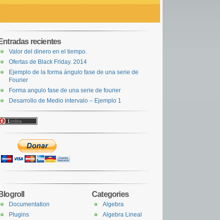
Entradas recientes
Valor del dinero en el tiempo.
Ofertas de Black Friday. 2014
Ejemplo de la forma ángulo fase de una serie de
Fourier
Forma angulo fase de una serie de fourier
Desarrollo de Medio intervalo – Ejemplo 1
Blogroll
Categories
Documentation
Algebra
Plugins
Algebra Lineal