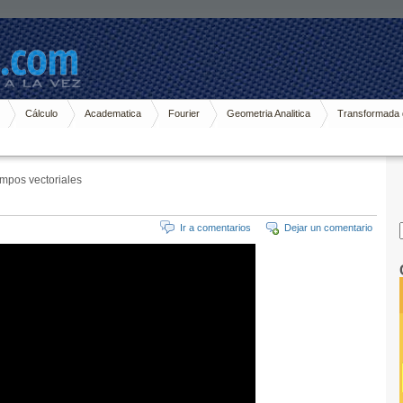
Cálculo
Academatica
Fourier
Geometria Analitica
Transformada 
ampos vectoriales
Ir a comentarios
Dejar un comentario