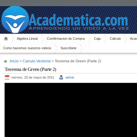
Algebra Lineal
Comfirmacion de Compra
Caja
Cálculo
Acad
Como hacemos nuestros videos
Suscribete
Inicio
>
Calculo Vectorial
> Teorema de Green (Parte 2)
Teorema de Green (Parte 2)
viernes, 20 de mayo de 2011
admin