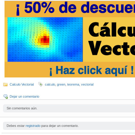
Calculo Vectorial
calculo
,
green
,
teorema
,
vectorial
Dejar un comentario
Sin comentarios aún.
Debes estar
registrado
para dejar un comentario.