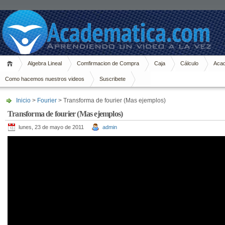
Algebra Lineal
Comfirmacion de Compra
Caja
Cálculo
Acad
Como hacemos nuestros videos
Suscribete
Inicio
>
Fourier
> Transforma de fourier (Mas ejemplos)
Transforma de fourier (Mas ejemplos)
lunes, 23 de mayo de 2011
admin