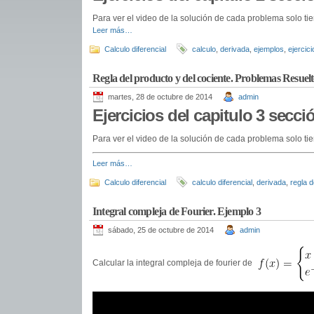
Para ver el video de la solución de cada problema solo tie
Leer más…
Calculo diferencial
calculo
,
derivada
,
ejemplos
,
ejercici
Regla del producto y del cociente. Problemas Resuelt
martes, 28 de octubre de 2014
admin
Ejercicios del capitulo 3 secci
Para ver el video de la solución de cada problema solo tie
Leer más…
Calculo diferencial
calculo diferencial
,
derivada
,
regla d
Integral compleja de Fourier. Ejemplo 3
sábado, 25 de octubre de 2014
admin
Calcular la integral compleja de fourier de