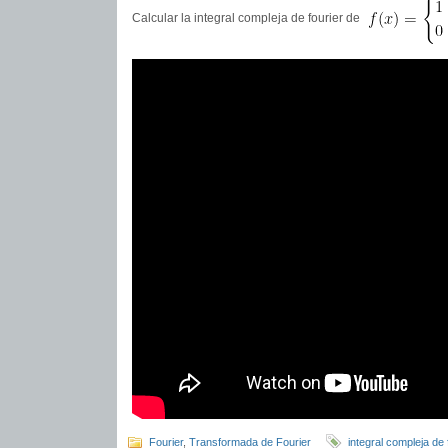
Calcular la integral compleja de fourier de
Fourier
,
Transformada de Fourier
integral compleja de 