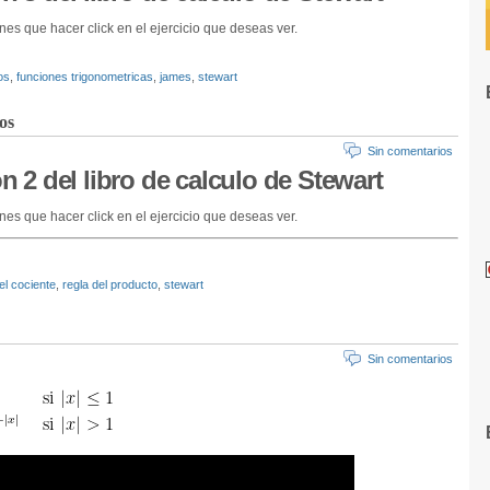
nes que hacer click en el ejercicio que deseas ver.
os
,
funciones trigonometricas
,
james
,
stewart
os
Sin comentarios
ón 2 del libro de calculo de Stewart
nes que hacer click en el ejercicio que deseas ver.
el cociente
,
regla del producto
,
stewart
Sin comentarios