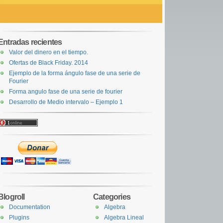
Entradas recientes
Valor del dinero en el tiempo.
Ofertas de Black Friday. 2014
Ejemplo de la forma ángulo fase de una serie de
Fourier
Forma angulo fase de una serie de fourier
Desarrollo de Medio intervalo – Ejemplo 1
Blogroll
Categories
Documentation
Algebra
Plugins
Algebra Lineal