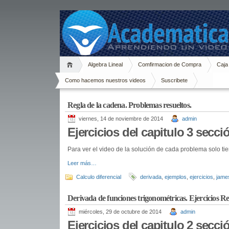
Algebra Lineal
Comfirmacion de Compra
Caja
Como hacemos nuestros videos
Suscribete
Regla de la cadena. Problemas resueltos.
viernes, 14 de noviembre de 2014
admin
Ejercicios del capitulo 3 secci
Para ver el video de la solución de cada problema solo tie
Leer más…
Calculo diferencial
derivada
,
ejemplos
,
ejercicios
,
jame
Derivada de funciones trigonométricas. Ejercicios Re
miércoles, 29 de octubre de 2014
admin
Ejercicios del capitulo 2 secci