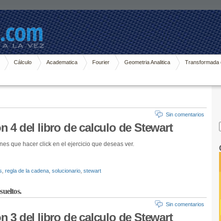
Cálculo
Academatica
Fourier
Geometria Analitica
Transformada 
Sin comentarios
ón 4 del libro de calculo de Stewart
nes que hacer click en el ejercicio que deseas ver.
s
,
regla de la cadena
,
solucionario
,
stewart
sueltos.
Sin comentarios
ón 3 del libro de calculo de Stewart