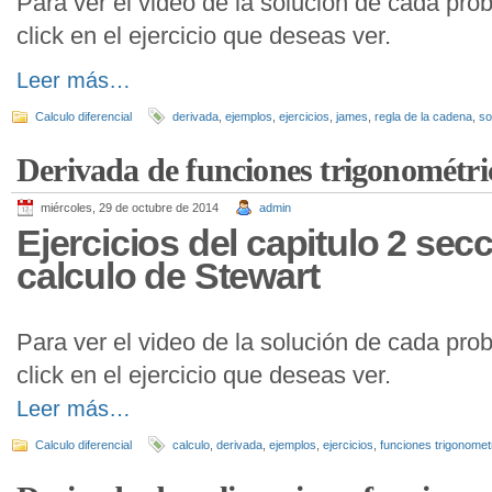
Para ver el video de la solución de cada pro
click en el ejercicio que deseas ver.
Leer más…
Calculo diferencial
derivada
,
ejemplos
,
ejercicios
,
james
,
regla de la cadena
,
so
Derivada de funciones trigonométric
miércoles, 29 de octubre de 2014
admin
Ejercicios del capitulo 2 secc
calculo de Stewart
Para ver el video de la solución de cada pro
click en el ejercicio que deseas ver.
Leer más…
Calculo diferencial
calculo
,
derivada
,
ejemplos
,
ejercicios
,
funciones trigonomet