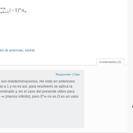
ies de potencias
,
tutorial
Comentarios (1)
Responder
|
Citar
) son indeterminaciones..He visto en anteriores
al a 1 y no es así, para resolverlo se aplica la
erminado y, en el caso del presente vídeo para
-∞ (menos infinito), pero 0*∞ no es O es un valor