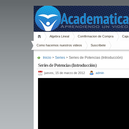
Algebra Lineal
Comfirmacion de Compra
Caja
Como hacemos nuestros videos
Suscribete
Inicio
>
Series
> Series de Potencias (Introducción)
Series de Potencias (Introducción)
jueves, 15 de marzo de 2012
admin