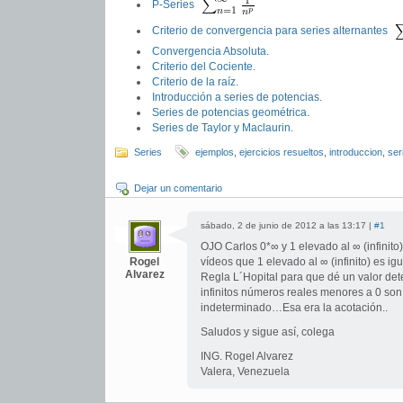
P-Series
Criterio de convergencia para series alternantes
Convergencia Absoluta.
Criterio del Cociente.
Criterio de la raíz.
Introducción a series de potencias.
Series de potencias geométrica.
Series de Taylor y Maclaurin.
Series
ejemplos
,
ejercicios resueltos
,
introduccion
,
ser
Dejar un comentario
sábado, 2 de junio de 2012 a las 13:17 |
#1
OJO Carlos 0*∞ y 1 elevado al ∞ (infinito
Rogel
vídeos que 1 elevado al ∞ (infinito) es igu
Alvarez
Regla L´Hopital para que dé un valor det
infinitos números reales menores a 0 son 
indeterminado…Esa era la acotación..
Saludos y sigue así, colega
ING. Rogel Alvarez
Valera, Venezuela