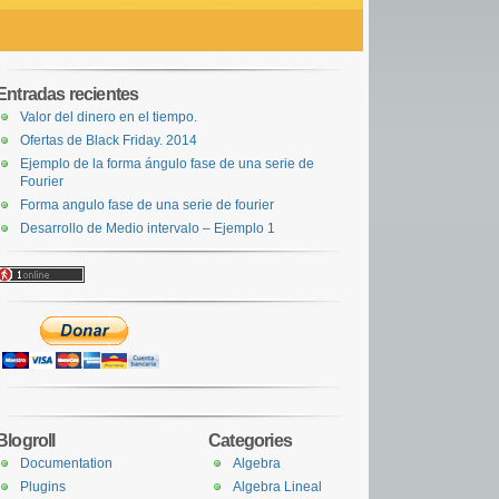
Entradas recientes
Valor del dinero en el tiempo.
Ofertas de Black Friday. 2014
Ejemplo de la forma ángulo fase de una serie de
Fourier
Forma angulo fase de una serie de fourier
Desarrollo de Medio intervalo – Ejemplo 1
Blogroll
Categories
Documentation
Algebra
Plugins
Algebra Lineal