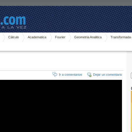
Cálculo
Academatica
Fourier
Geometria Analitica
Transformada 
Ir a comentarios
Dejar un comentario