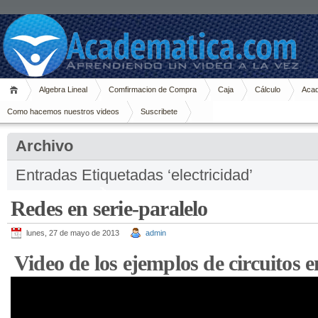
Algebra Lineal
Comfirmacion de Compra
Caja
Cálculo
Acad
Como hacemos nuestros videos
Suscribete
Archivo
Entradas Etiquetadas ‘electricidad’
Redes en serie-paralelo
lunes, 27 de mayo de 2013
admin
Video de los ejemplos de circuitos e