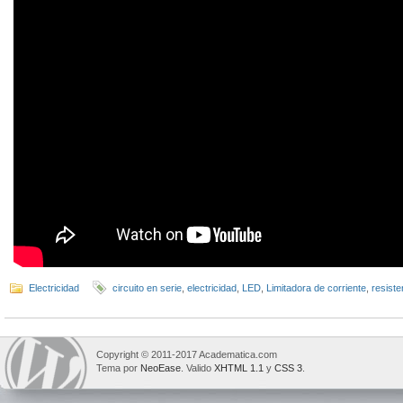
Electricidad
circuito en serie
,
electricidad
,
LED
,
Limitadora de corriente
,
resiste
Copyright © 2011-2017 Academatica.com
Tema por
NeoEase
. Valido
XHTML 1.1
y
CSS 3
.