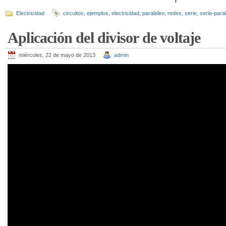
Electricidad
circuitos
,
ejemplos
,
electricidad
,
paraleleo
,
redes
,
serie
,
serie-para
Aplicación del divisor de voltaje
miércoles, 22 de mayo de 2013
admin