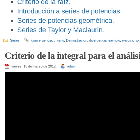
Criterio de la raíz.
Introducción a series de potencias.
Series de potencias geométrica.
Series de Taylor y Maclaurin.
Series
convergencia
,
criterio
,
Demostración
,
divergencia
,
ejemplo
,
ejercicio
,
p-
Criterio de la integral para el análisi
jueves, 15 de marzo de 2012
admin