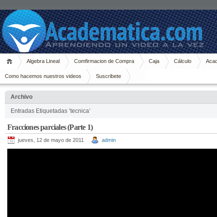
Algebra Lineal
Comfirmacion de Compra
Caja
Cálculo
Acad
Como hacemos nuestros videos
Suscribete
Archivo
Entradas Etiquetadas ‘tecnica’
Fracciones parciales (Parte 1)
jueves, 12 de mayo de 2011
admin