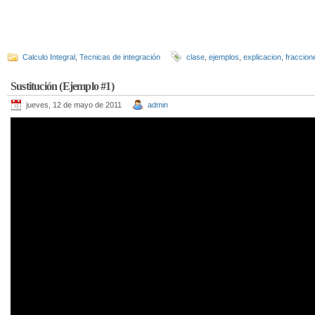
Calculo Integral
,
Tecnicas de integración
clase
,
ejemplos
,
explicacion
,
fraccion
Sustitución (Ejemplo #1)
jueves, 12 de mayo de 2011
admin