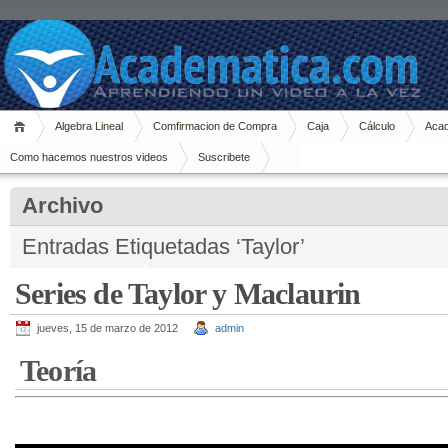
Algebra Lineal
Comfirmacion de Compra
Caja
Cálculo
Acad
Como hacemos nuestros videos
Suscribete
Archivo
Entradas Etiquetadas ‘Taylor’
Series de Taylor y Maclaurin
jueves, 15 de marzo de 2012
admin
Teoría