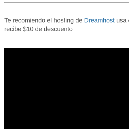
Te recomiendo el hosting de
Dreamhost
usa
recibe $10 de descuento