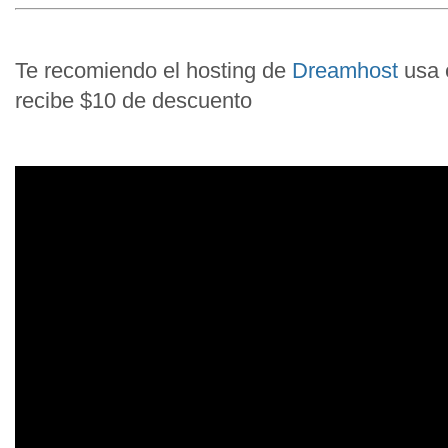
Te recomiendo el hosting de
Dreamhost
usa
recibe $10 de descuento