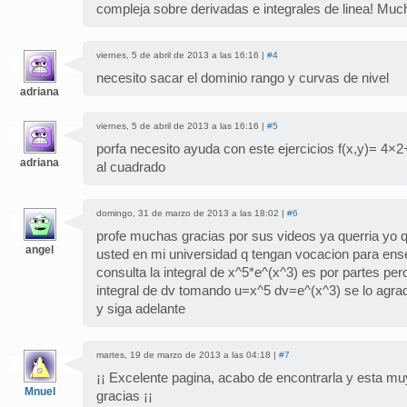
compleja sobre derivadas e integrales de linea! Muc
viernes, 5 de abril de 2013 a las 16:16 |
#4
necesito sacar el dominio rango y curvas de nivel
adriana
viernes, 5 de abril de 2013 a las 16:16 |
#5
porfa necesito ayuda con este ejercicios f(x,y)= 4×
adriana
al cuadrado
domingo, 31 de marzo de 2013 a las 18:02 |
#6
profe muchas gracias por sus videos ya querria yo
angel
usted en mi universidad q tengan vocacion para ens
consulta la integral de x^5*e^(x^3) es por partes per
integral de dv tomando u=x^5 dv=e^(x^3) se lo 
y siga adelante
martes, 19 de marzo de 2013 a las 04:18 |
#7
¡¡ Excelente pagina, acabo de encontrarla y esta mu
Mnuel
gracias ¡¡