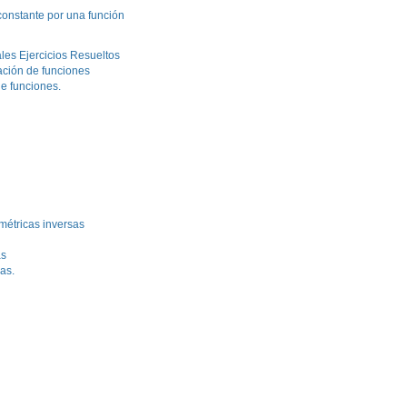
constante por una función
les Ejercicios Resueltos
ación de funciones
de funciones.
métricas inversas
as
as.