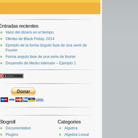
Entradas recientes
Valor del dinero en el tiempo.
Ofertas de Black Friday. 2014
Ejemplo de la forma ángulo fase de una serie de
Fourier
Forma angulo fase de una serie de fourier
Desarrollo de Medio intervalo – Ejemplo 1
Blogroll
Categories
Documentation
Algebra
Plugins
Algebra Lineal