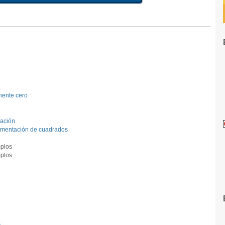
nente cero
zación
ementación de cuadrados
mplos
plos
s