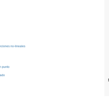
unciones no-lineales
n punto
rado