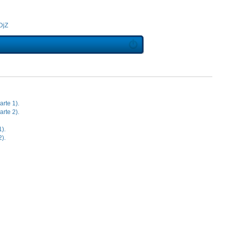
DjZ
arte 1).
arte 2).
1).
2).